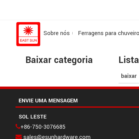
Sobre nós
Ferragens para chuveir
Baixar categoria
List
baixar
ENVIE UMA MENSAGEM
SOL LESTE
+86-750-3076685

sales@esunhardware.com
