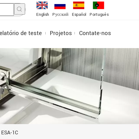
English
Pусский
Español
Português
elatório de teste
Projetos
Contate-nos
e ESA-1C