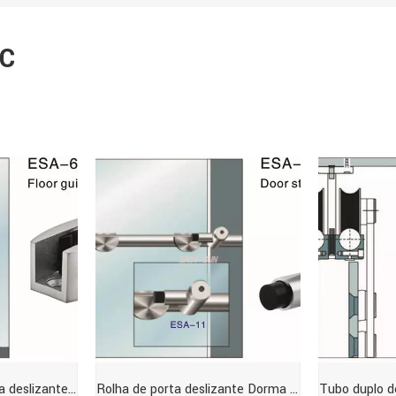
1C
Guia de piso para porta deslizante Dorma Design
Rolha de porta deslizante Dorma Design