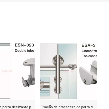
Tubo duplo de porta deslizante para braçadeira de teto Dorma Design
Fixação de braçadeira de porta deslizante para rastrear a conexão com design Dorma de vidro