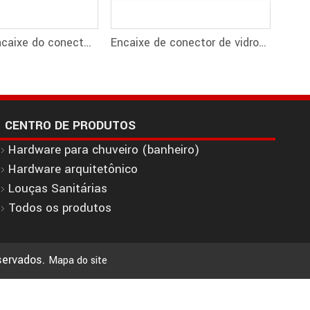
Haste de encaixe do conector de vidro para divisória de vidro MF-E
Encaixe de conector de vidro para divisória de vidro MF-D
CENTRO DE PRODUTOS
Hardware para chuveiro (banheiro)
Hardware arquitetônico
Louças Sanitárias
Todos os produtos
eservados.
Mapa do site