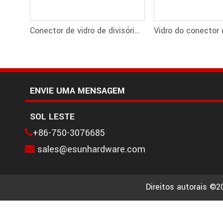
Conector de vidro de divisória de vidro Vidro para conector de vidro
ENVIE UMA MENSAGEM
SOL LESTE
+86-750-3076685

sales@esunhardware.com

Direitos autorais ©2