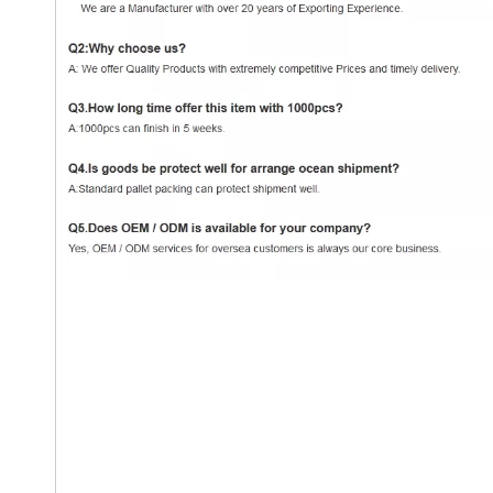
Conector de vidro
Conector de vidro para parede
Conector vidro para vidro