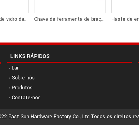
Vidro do conector de vidro da divisória de vidro ao conector de parede
Chave de ferramenta de braçadeira de vidro de conector de vidro de partição de vidro
LINKS RÁPIDOS
Lar
Sobre nós
Produtos
Contate-nos
022 East Sun Hardware Factory Co., Ltd.Todos os direitos r