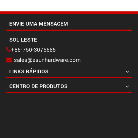
ENVIE UMA MENSAGEM
Fechaduras de porta de vidro Fechaduras de vidro GHL-004A
Fechaduras de porta de vidro Fechaduras de vidro GHL-004D
SOL LESTE
+86-750-3076685

sales@esunhardware.com

LINKS RÁPIDOS
CENTRO DE PRODUTOS